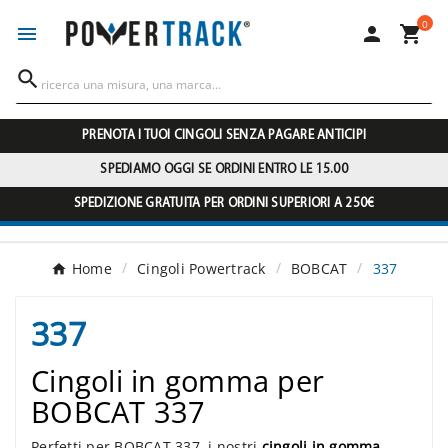
0




PRENOTA I TUOI CINGOLI SENZA PAGARE ANTICIPI
SPEDIAMO OGGI SE ORDINI ENTRO LE 15.00
SPEDIZIONE GRATUITA PER ORDINI SUPERIORI A 250€
Home
Cingoli Powertrack
BOBCAT
337
337
Cingoli in gomma per
BOBCAT 337
Perfetti per BOBCAT 337, i nostri
cingoli in gomma