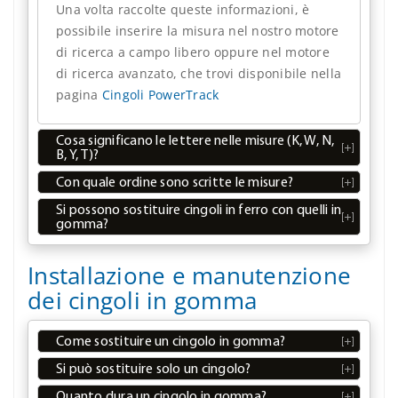
Una volta raccolte queste informazioni, è
possibile inserire la misura nel nostro motore
di ricerca a campo libero oppure nel motore
di ricerca avanzato, che trovi disponibile nella
pagina
Cingoli PowerTrack
Cosa significano le lettere nelle misure (K, W, N,
B, Y, T)?
Con quale ordine sono scritte le misure?
Si possono sostituire cingoli in ferro con quelli in
gomma?
Installazione e manutenzione
dei cingoli in gomma
Come sostituire un cingolo in gomma?
Si può sostituire solo un cingolo?
Quanto dura un cingolo in gomma?