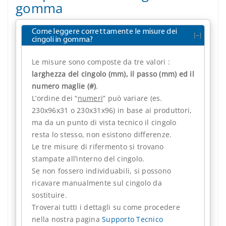
gomma
Come leggere correttamente le misure dei
cingoli in gomma?
Le misure sono composte da tre valori :
larghezza del cingolo (mm), il passo (mm) ed il
numero maglie (#)
.
L’ordine dei “
numeri
” può variare (es.
230x96x31 o 230x31x96) in base ai produttori,
ma da un punto di vista tecnico il cingolo
resta lo stesso, non esistono differenze.
Le tre misure di rifermento si trovano
stampate all’interno del cingolo.
Se non fossero individuabili, si possono
ricavare manualmente sul cingolo da
sostituire.
Troverai tutti i dettagli su come procedere
nella nostra pagina
Supporto Tecnico