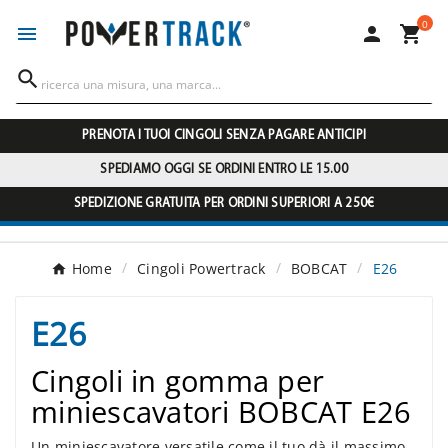
0




PRENOTA I TUOI CINGOLI SENZA PAGARE ANTICIPI
SPEDIAMO OGGI SE ORDINI ENTRO LE 15.00
SPEDIZIONE GRATUITA PER ORDINI SUPERIORI A 250€
Home
Cingoli Powertrack
BOBCAT
E26
E26
Cingoli in gomma per
miniescavatori BOBCAT E26
Un miniescavatore versatile come il tuo dà il massimo