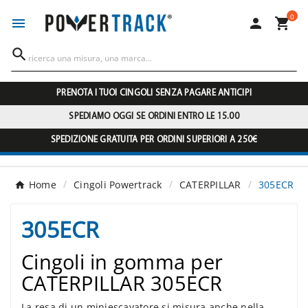
0




PRENOTA I TUOI CINGOLI SENZA PAGARE ANTICIPI
SPEDIAMO OGGI SE ORDINI ENTRO LE 15.00
SPEDIZIONE GRATUITA PER ORDINI SUPERIORI A 250€
Home
Cingoli Powertrack
CATERPILLAR
305ECR
305ECR
Cingoli in gomma per
CATERPILLAR 305ECR
La resa di un miniescavatore si misura anche nella