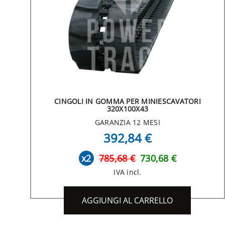
CINGOLI IN GOMMA PER MINIESCAVATORI
320X100X43
GARANZIA 12 MESI
392,84 €
x2
785,68 €
730,68 €
IVA incl.
AGGIUNGI AL CARRELLO