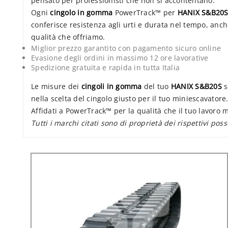
pensato per professionisti che non si accontentano.
Ogni
cingolo in gomma
PowerTrack™ per
HANIX S&B20
conferisce resistenza agli urti e durata nel tempo, anche
qualità che offriamo.
Miglior prezzo garantito con pagamento sicuro online
Evasione degli ordini in massimo 12 ore lavorative
Spedizione gratuita e rapida in tutta Italia
Le misure dei
cingoli in gomma
del tuo
HANIX S&B20S
s
nella scelta del cingolo giusto per il tuo miniescavatore
Affidati a PowerTrack™ per la qualità che il tuo lavoro m
Tutti i marchi citati sono di proprietà dei rispettivi pos