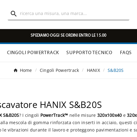

SPEDIAMO OGGI SE ORDINI ENTRO LE 15.00
CINGOLI POWERTRACK
SUPPORTO TECNICO
FAQS
Home
Cingoli Powertrack
HANIX
S&B20S
escavatore HANIX S&B20S
X S&B20S
? I cingoli
PowerTrack™
nelle misure
320x100x40
e
320x
ie alla mescola di gomma rinforzata con inserti in acciaio, questi
o le vibrazioni durante il lavoro e proteggono pavimentazioni e s