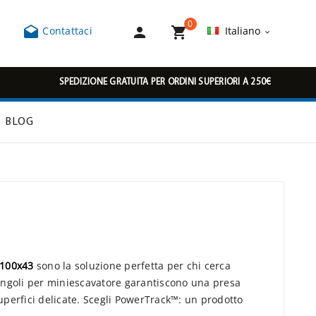
0



Contattaci
Italiano

SPEDIZIONE GRATUITA PER ORDINI SUPERIORI A 250€
BLOG
100x43
sono la soluzione perfetta per chi cerca
 cingoli per miniescavatore garantiscono una presa
uperfici delicate. Scegli PowerTrack™: un prodotto