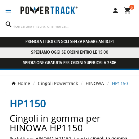
0




PRENOTA I TUOI CINGOLI SENZA PAGARE ANTICIPI
SPEDIAMO OGGI SE ORDINI ENTRO LE 15.00
SPEDIZIONE GRATUITA PER ORDINI SUPERIORI A 250€
Home
Cingoli Powertrack
HINOWA
HP1150
HP1150
Cingoli in gomma per
HINOWA HP1150
Perfetti per HINOWA HP1150, i nostri
cingoli in gomma