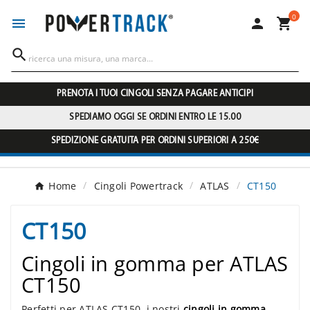
0




PRENOTA I TUOI CINGOLI SENZA PAGARE ANTICIPI
SPEDIAMO OGGI SE ORDINI ENTRO LE 15.00
SPEDIZIONE GRATUITA PER ORDINI SUPERIORI A 250€
Home
Cingoli Powertrack
ATLAS
CT150
CT150
Cingoli in gomma per ATLAS
CT150
Perfetti per ATLAS CT150, i nostri
cingoli in gomma