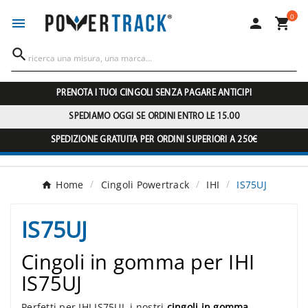
0




PRENOTA I TUOI CINGOLI SENZA PAGARE ANTICIPI
SPEDIAMO OGGI SE ORDINI ENTRO LE 15.00
SPEDIZIONE GRATUITA PER ORDINI SUPERIORI A 250€
Home
Cingoli Powertrack
IHI
IS75UJ
IS75UJ
Cingoli in gomma per IHI
IS75UJ
Perfetti per IHI IS75UJ, i nostri
cingoli in gomma