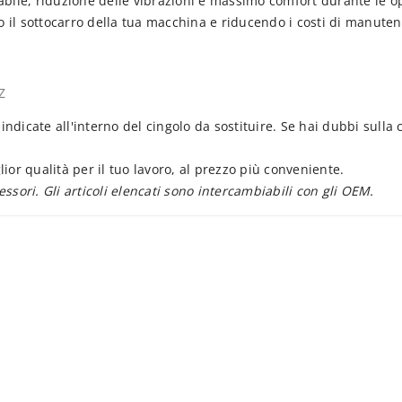
ile, riduzione delle vibrazioni e massimo comfort durante le ope
do il sottocarro della tua macchina e riducendo i costi di manute
Z
indicate all'interno del cingolo da sostituire. Se hai dubbi sulla 
glior qualità per il tuo lavoro, al prezzo più conveniente.
sessori. Gli articoli elencati sono intercambiabili con gli OEM.