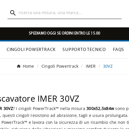

SPEDIAMO OGGI SE ORDINI ENTRO LE 15.00
CINGOLI POWERTRACK
SUPPORTO TECNICO
FAQS
Home
Cingoli Powertrack
IMER
30VZ
scavatore IMER 30VZ
ER 30VZ
? I cingoli PowerTrack™ nella misura
300x52,5x84w
sono pr
, questi cingoli resistono ad abrasione, tagli e usura prolungat
i PowerTrack™ e lavora con la sicurezza di un ricambio che non ti