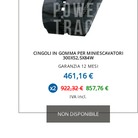
CINGOLI IN GOMMA PER MINIESCAVATORI
300X52,5X84W
GARANZIA 12 MESI
461,16 €
x2
922,32 €
857,76 €
IVA incl.
NON DISPONIBILE