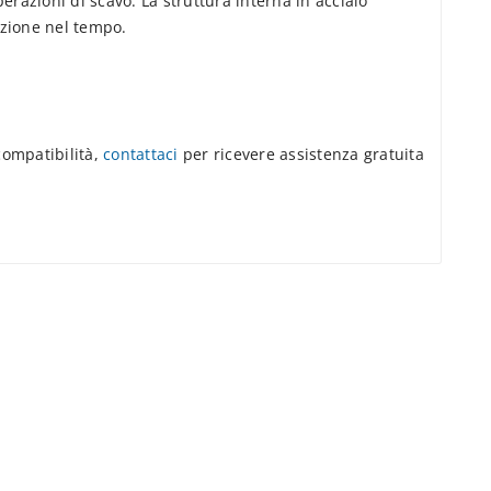
razioni di scavo. La struttura interna in acciaio
nzione nel tempo.
compatibilità,
contattaci
per ricevere assistenza gratuita