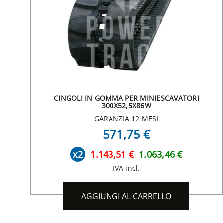
CINGOLI IN GOMMA PER MINIESCAVATORI
300X52,5X86W
GARANZIA 12 MESI
571,75 €
x2
1.143,51 €
1.063,46 €
IVA incl.
AGGIUNGI AL CARRELLO