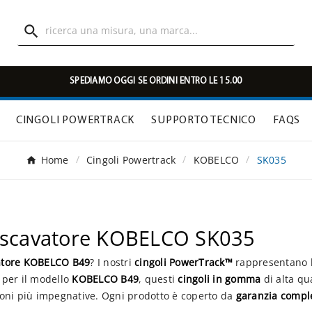

SPEDIAMO OGGI SE ORDINI ENTRO LE 15.00
CINGOLI POWERTRACK
SUPPORTO TECNICO
FAQS
Home
Cingoli Powertrack
KOBELCO
SK035
 escavatore KOBELCO SK035
atore KOBELCO B49
? I nostri
cingoli PowerTrack™
rappresentano la
 per il modello
KOBELCO B49
, questi
cingoli in gomma
di alta qu
ioni più impegnative. Ogni prodotto è coperto da
garanzia comple