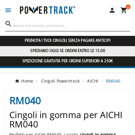
0




PRENOTA I TUOI CINGOLI SENZA PAGARE ANTICIPI
SPEDIAMO OGGI SE ORDINI ENTRO LE 15.00
SPEDIZIONE GRATUITA PER ORDINI SUPERIORI A 250€
Home
Cingoli Powertrack
AICHI
RM040
RM040
Cingoli in gomma per AICHI
RM040
Perfetti per AICHI RM040, i nostri
cingoli in gomma