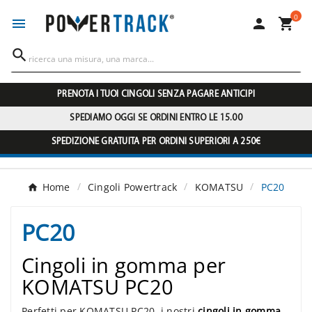
0




PRENOTA I TUOI CINGOLI SENZA PAGARE ANTICIPI
SPEDIAMO OGGI SE ORDINI ENTRO LE 15.00
SPEDIZIONE GRATUITA PER ORDINI SUPERIORI A 250€
Home
Cingoli Powertrack
KOMATSU
PC20
PC20
Cingoli in gomma per
KOMATSU PC20
Perfetti per KOMATSU PC20, i nostri
cingoli in gomma