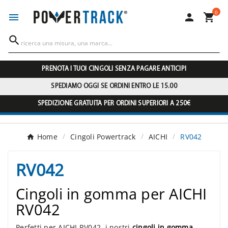
0




PRENOTA I TUOI CINGOLI SENZA PAGARE ANTICIPI
SPEDIAMO OGGI SE ORDINI ENTRO LE 15.00
SPEDIZIONE GRATUITA PER ORDINI SUPERIORI A 250€
Home
Cingoli Powertrack
AICHI
RV042
RV042
Cingoli in gomma per AICHI
RV042
Perfetti per AICHI RV042, i nostri
cingoli in gomma