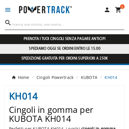
0




PRENOTA I TUOI CINGOLI SENZA PAGARE ANTICIPI
SPEDIAMO OGGI SE ORDINI ENTRO LE 15.00
SPEDIZIONE GRATUITA PER ORDINI SUPERIORI A 250€
Home
Cingoli Powertrack
KUBOTA
KH014
KH014
Cingoli in gomma per
KUBOTA KH014
Perfetti per KUBOTA KH014, i nostri
cingoli in gomma