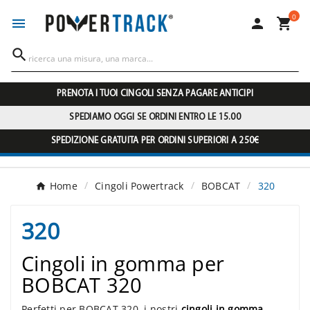
0




PRENOTA I TUOI CINGOLI SENZA PAGARE ANTICIPI
SPEDIAMO OGGI SE ORDINI ENTRO LE 15.00
SPEDIZIONE GRATUITA PER ORDINI SUPERIORI A 250€
Home
Cingoli Powertrack
BOBCAT
320
320
Cingoli in gomma per
BOBCAT 320
Perfetti per BOBCAT 320, i nostri
cingoli in gomma