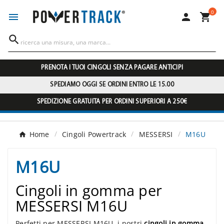
0




PRENOTA I TUOI CINGOLI SENZA PAGARE ANTICIPI
SPEDIAMO OGGI SE ORDINI ENTRO LE 15.00
SPEDIZIONE GRATUITA PER ORDINI SUPERIORI A 250€
Home
Cingoli Powertrack
MESSERSI
M16U
M16U
Cingoli in gomma per
MESSERSI M16U
Perfetti per MESSERSI M16U, i nostri
cingoli in gomma