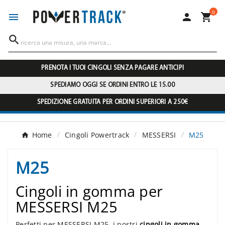
0




PRENOTA I TUOI CINGOLI SENZA PAGARE ANTICIPI
SPEDIAMO OGGI SE ORDINI ENTRO LE 15.00
SPEDIZIONE GRATUITA PER ORDINI SUPERIORI A 250€
Home
Cingoli Powertrack
MESSERSI
M25
M25
Cingoli in gomma per
MESSERSI M25
Perfetti per MESSERSI M25, i nostri
cingoli in gomma