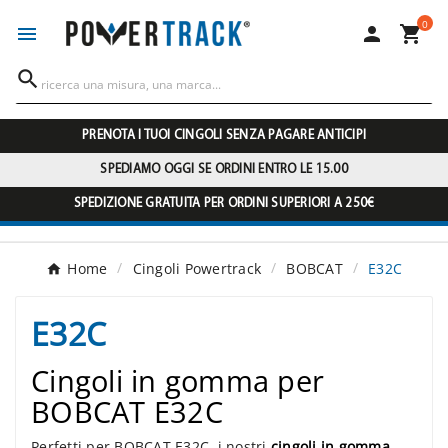
0




PRENOTA I TUOI CINGOLI SENZA PAGARE ANTICIPI
SPEDIAMO OGGI SE ORDINI ENTRO LE 15.00
SPEDIZIONE GRATUITA PER ORDINI SUPERIORI A 250€
Home
Cingoli Powertrack
BOBCAT
E32C
E32C
Cingoli in gomma per
BOBCAT E32C
Perfetti per BOBCAT E32C, i nostri
cingoli in gomma