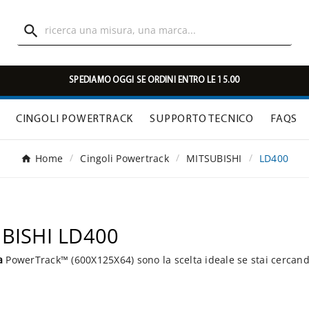

SPEDIAMO OGGI SE ORDINI ENTRO LE 15.00
CINGOLI POWERTRACK
SUPPORTO TECNICO
FAQS
Home
Cingoli Powertrack
MITSUBISHI
LD400
UBISHI LD400
a
PowerTrack™ (600X125X64) sono la scelta ideale se stai cercand