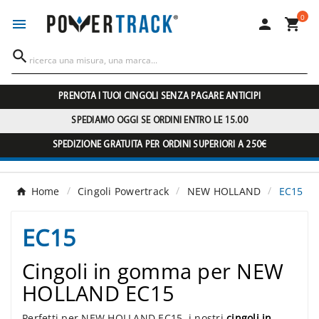
0




PRENOTA I TUOI CINGOLI SENZA PAGARE ANTICIPI
SPEDIAMO OGGI SE ORDINI ENTRO LE 15.00
SPEDIZIONE GRATUITA PER ORDINI SUPERIORI A 250€
Home
Cingoli Powertrack
NEW HOLLAND
EC15
EC15
Cingoli in gomma per NEW
HOLLAND EC15
Perfetti per NEW HOLLAND EC15, i nostri
cingoli in