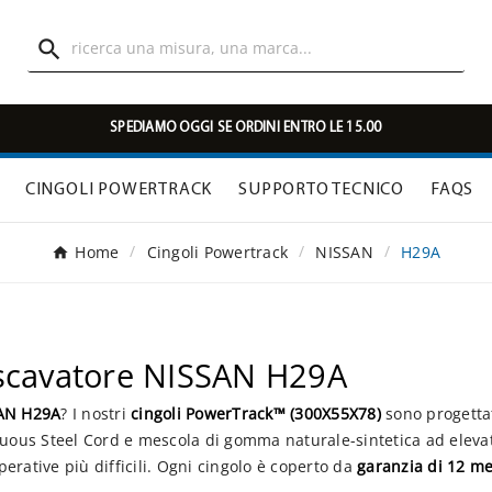

SPEDIAMO OGGI SE ORDINI ENTRO LE 15.00
CINGOLI POWERTRACK
SUPPORTO TECNICO
FAQS
Home
Cingoli Powertrack
NISSAN
H29A
escavatore NISSAN H29A
SAN H29A
? I nostri
cingoli PowerTrack™ (300X55X78)
sono progettat
nuous Steel Cord e mescola di gomma naturale-sintetica ad elevata
erative più difficili. Ogni cingolo è coperto da
garanzia di 12 me