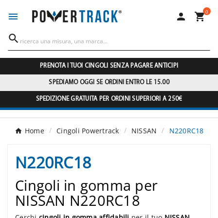
0




PRENOTA I TUOI CINGOLI SENZA PAGARE ANTICIPI
SPEDIAMO OGGI SE ORDINI ENTRO LE 15.00
SPEDIZIONE GRATUITA PER ORDINI SUPERIORI A 250€
Home
Cingoli Powertrack
NISSAN
N220RC18
N220RC18
Cingoli in gomma per
NISSAN N220RC18
Cerchi
cingoli in gomma affidabili
per il tuo
NISSAN