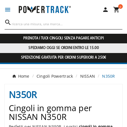
0




PRENOTA I TUOI CINGOLI SENZA PAGARE ANTICIPI
SPEDIAMO OGGI SE ORDINI ENTRO LE 15.00
SPEDIZIONE GRATUITA PER ORDINI SUPERIORI A 250€
Home
Cingoli Powertrack
NISSAN
N350R
N350R
Cingoli in gomma per
NISSAN N350R
Perfetti per NISSAN N350R, i nostri
cingoli in gomma