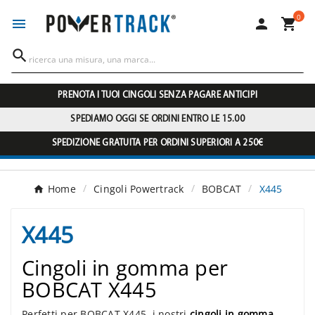
0




PRENOTA I TUOI CINGOLI SENZA PAGARE ANTICIPI
SPEDIAMO OGGI SE ORDINI ENTRO LE 15.00
SPEDIZIONE GRATUITA PER ORDINI SUPERIORI A 250€
Home
Cingoli Powertrack
BOBCAT
X445
X445
Cingoli in gomma per
BOBCAT X445
Perfetti per BOBCAT X445, i nostri
cingoli in gomma