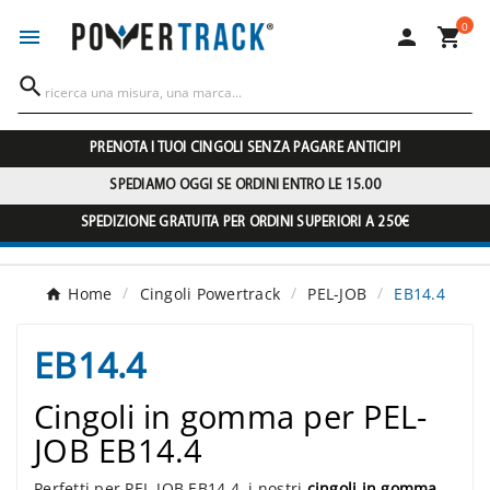
0




PRENOTA I TUOI CINGOLI SENZA PAGARE ANTICIPI
SPEDIAMO OGGI SE ORDINI ENTRO LE 15.00
SPEDIZIONE GRATUITA PER ORDINI SUPERIORI A 250€
Home
Cingoli Powertrack
PEL-JOB
EB14.4
EB14.4
Cingoli in gomma per PEL-
JOB EB14.4
Perfetti per PEL-JOB EB14.4, i nostri
cingoli in gomma