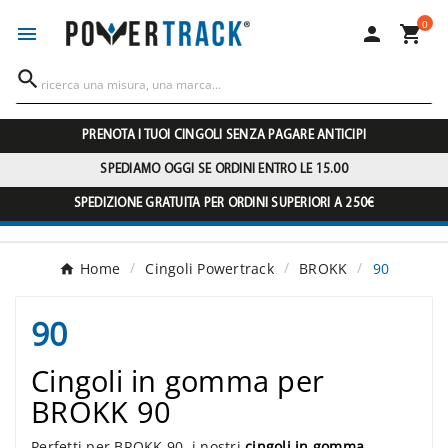
0




PRENOTA I TUOI CINGOLI SENZA PAGARE ANTICIPI
SPEDIAMO OGGI SE ORDINI ENTRO LE 15.00
SPEDIZIONE GRATUITA PER ORDINI SUPERIORI A 250€
Home
Cingoli Powertrack
BROKK
90
90
Cingoli in gomma per
BROKK 90
Perfetti per BROKK 90, i nostri
cingoli in gomma