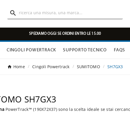

SPEDIAMO OGGI SE ORDINI ENTRO LE 15.00
CINGOLI POWERTRACK
SUPPORTO TECNICO
FAQS
Home
Cingoli Powertrack
SUMITOMO
SH7GX3
MITOMO SH7GX3
ma
PowerTrack™ (190X72X37) sono la scelta ideale se stai cercan