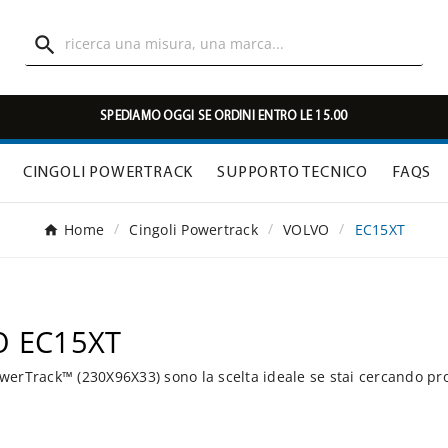

SPEDIAMO OGGI SE ORDINI ENTRO LE 15.00
CINGOLI POWERTRACK
SUPPORTO TECNICO
FAQS
Home
Cingoli Powertrack
VOLVO
EC15XT
O EC15XT
erTrack™ (230X96X33) sono la scelta ideale se stai cercando pr