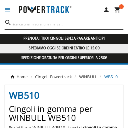
0




PRENOTA I TUOI CINGOLI SENZA PAGARE ANTICIPI
SPEDIAMO OGGI SE ORDINI ENTRO LE 15.00
SPEDIZIONE GRATUITA PER ORDINI SUPERIORI A 250€
Home
Cingoli Powertrack
WINBULL
WB510
WB510
Cingoli in gomma per
WINBULL WB510
Perfetti per WINBULL WB510, i nostri
cingoli in gomma