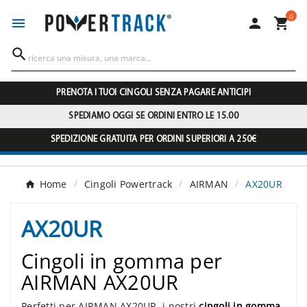
0




PRENOTA I TUOI CINGOLI SENZA PAGARE ANTICIPI
SPEDIAMO OGGI SE ORDINI ENTRO LE 15.00
SPEDIZIONE GRATUITA PER ORDINI SUPERIORI A 250€
Home
Cingoli Powertrack
AIRMAN
AX20UR
AX20UR
Cingoli in gomma per
AIRMAN AX20UR
Perfetti per AIRMAN AX20UR, i nostri
cingoli in gomma