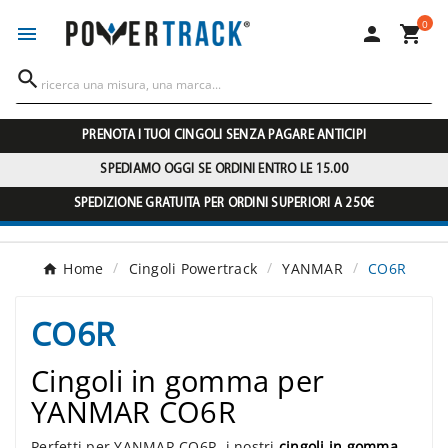
0




PRENOTA I TUOI CINGOLI SENZA PAGARE ANTICIPI
SPEDIAMO OGGI SE ORDINI ENTRO LE 15.00
SPEDIZIONE GRATUITA PER ORDINI SUPERIORI A 250€
Home
Cingoli Powertrack
YANMAR
CO6R
CO6R
Cingoli in gomma per
YANMAR CO6R
Perfetti per YANMAR CO6R, i nostri
cingoli in gomma