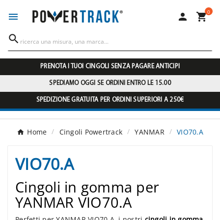
0




PRENOTA I TUOI CINGOLI SENZA PAGARE ANTICIPI
SPEDIAMO OGGI SE ORDINI ENTRO LE 15.00
SPEDIZIONE GRATUITA PER ORDINI SUPERIORI A 250€
Home
Cingoli Powertrack
YANMAR
VIO70.A
VIO70.A
Cingoli in gomma per
YANMAR VIO70.A
Perfetti per YANMAR VIO70.A, i nostri
cingoli in gomma