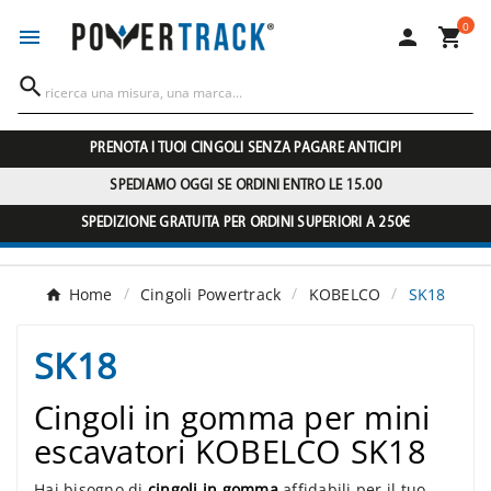
0




PRENOTA I TUOI CINGOLI SENZA PAGARE ANTICIPI
SPEDIAMO OGGI SE ORDINI ENTRO LE 15.00
SPEDIZIONE GRATUITA PER ORDINI SUPERIORI A 250€
Home
Cingoli Powertrack
KOBELCO
SK18
SK18
Cingoli in gomma per mini
escavatori KOBELCO SK18
Hai bisogno di
cingoli in gomma
affidabili per il tuo