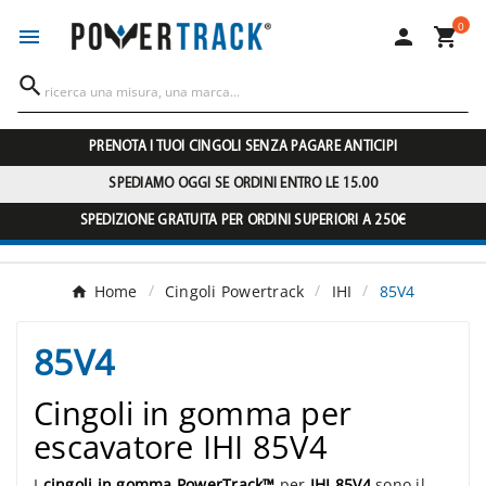
0




PRENOTA I TUOI CINGOLI SENZA PAGARE ANTICIPI
SPEDIAMO OGGI SE ORDINI ENTRO LE 15.00
SPEDIZIONE GRATUITA PER ORDINI SUPERIORI A 250€
Home
Cingoli Powertrack
IHI
85V4
85V4
Cingoli in gomma per
escavatore IHI 85V4
I
cingoli in gomma PowerTrack™
per
IHI 85V4
sono il