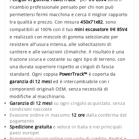
ricambio professionale pensato per chi non può
permettersi fermi macchina e cerca il miglior rapporto
tra qualità e prezzo. Con misura
450x71x82
, sono
compatibili al 100% con il tuo
mini escavatore IHI 85V4
e realizzati con mescole di gomma selezionate per
resistere all'usura intensa, alle sollecitazioni di
cantiere e alle variazioni climatiche. Il risultato è una
trazione sicura e costante su ogni tipo di terreno, con
una durata superiore rispetto ai cingoli di fascia
standard. Ogni coppia
PowerTrack™
è coperta da
garanzia di 12 mesi
ed è intercambiabile con i
componenti originali OEM, senza necessità di
modifiche al macchinario.
Garanzia di 12 mesi
su ogni cingolo acquistato, senza
condizioni nascoste
Evasione ordine in massimo
12 ore
dalla conferma del
pagamento
Spedizione gratuita
e veloce in Italia e nei principali
paesi europei
Pagamento sicuro online con carta di credito, PayPal e