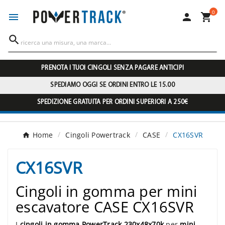
0




PRENOTA I TUOI CINGOLI SENZA PAGARE ANTICIPI
SPEDIAMO OGGI SE ORDINI ENTRO LE 15.00
SPEDIZIONE GRATUITA PER ORDINI SUPERIORI A 250€
Home
Cingoli Powertrack
CASE
CX16SVR
CX16SVR
Cingoli in gomma per mini
escavatore CASE CX16SVR
I
cingoli in gomma PowerTrack 230x48x70k
per
mini