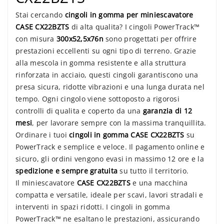
Stai cercando
cingoli in gomma per miniescavatore
CASE CX22BZTS
di alta qualita? I cingoli PowerTrack™
con misura
300x52,5x76n
sono progettati per offrire
prestazioni eccellenti su ogni tipo di terreno. Grazie
alla mescola in gomma resistente e alla struttura
rinforzata in acciaio, questi cingoli garantiscono una
presa sicura, ridotte vibrazioni e una lunga durata nel
tempo. Ogni cingolo viene sottoposto a rigorosi
controlli di qualita e coperto da una
garanzia di 12
mesi
, per lavorare sempre con la massima tranquillita.
Ordinare i tuoi
cingoli in gomma CASE CX22BZTS
su
PowerTrack e semplice e veloce. Il pagamento online e
sicuro, gli ordini vengono evasi in massimo 12 ore e la
spedizione e sempre gratuita
su tutto il territorio.
Il miniescavatore
CASE CX22BZTS
e una macchina
compatta e versatile, ideale per scavi, lavori stradali e
interventi in spazi ridotti. I cingoli in gomma
PowerTrack™ ne esaltano le prestazioni, assicurando