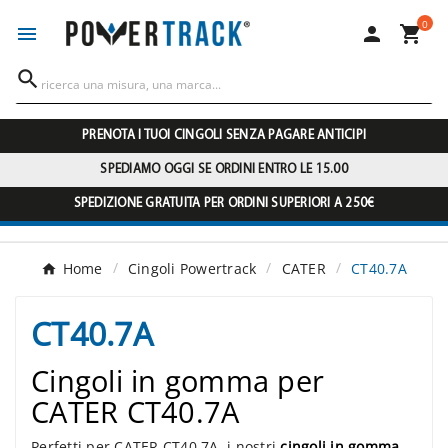
0




PRENOTA I TUOI CINGOLI SENZA PAGARE ANTICIPI
SPEDIAMO OGGI SE ORDINI ENTRO LE 15.00
SPEDIZIONE GRATUITA PER ORDINI SUPERIORI A 250€
Home
Cingoli Powertrack
CATER
CT40.7A
CT40.7A
Cingoli in gomma per
CATER CT40.7A
Perfetti per CATER CT40.7A, i nostri
cingoli in gomma