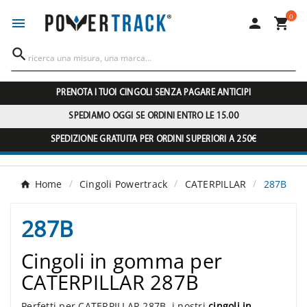
0




PRENOTA I TUOI CINGOLI SENZA PAGARE ANTICIPI
SPEDIAMO OGGI SE ORDINI ENTRO LE 15.00
SPEDIZIONE GRATUITA PER ORDINI SUPERIORI A 250€
Home
Cingoli Powertrack
CATERPILLAR
287B
287B
Cingoli in gomma per
CATERPILLAR 287B
Perfetti per CATERPILLAR 287B, i nostri
cingoli in