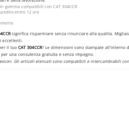
ali e della lavorazione.
li in gomma compatibili con CAT 304CCR
spedito entro 12 ore
gamento
04CCR
significa risparmiare senza rinunciare alla qualita. Migliaia
i eccellenti.
er il tuo
CAT 304CCR
? Le dimensioni sono stampate all'interno d
ne per una consulenza gratuita e senza impegno.
sessori. Gli articoli elencati sono compatibili e intercambiabili co