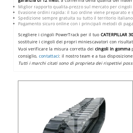
garanzia di 12 mesi
, a conferma della qualita dei materi
Miglior rapporto qualita-prezzo sul mercato per cingo
Evasione ordini rapida: il tuo ordine viene preparato e 
Spedizione sempre gratuita su tutto il territorio italiano
Pagamento sicuro online con i principali metodi di pa
Scegliere i cingoli PowerTrack per il tuo
CATERPILLAR 3
sostituire i cingoli dei propri miniescavatori con risultat
Vuoi verificare la misura corretta dei
cingoli in gomma
p
consiglio,
contattaci
: il nostro team e a tua disposizio
Tutti i marchi citati sono di proprieta dei rispettivi pos