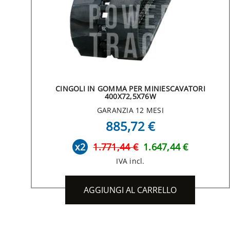
CINGOLI IN GOMMA PER MINIESCAVATORI
400X72,5X76W
GARANZIA 12 MESI
885,72 €
x2
1.771,44 €
1.647,44 €
IVA incl.
AGGIUNGI AL CARRELLO