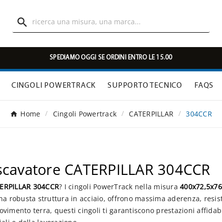

SPEDIAMO OGGI SE ORDINI ENTRO LE 15.00
CINGOLI POWERTRACK
SUPPORTO TECNICO
FAQS
Home
Cingoli Powertrack
CATERPILLAR
304CCR
escavatore CATERPILLAR 304CCR
TERPILLAR 304CCR
? I cingoli PowerTrack nella misura
400x72,5x7
na robusta struttura in acciaio, offrono massima aderenza, resist
movimento terra, questi cingoli ti garantiscono prestazioni affida