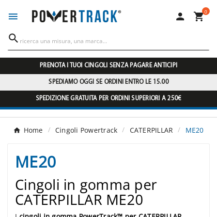
0




PRENOTA I TUOI CINGOLI SENZA PAGARE ANTICIPI
SPEDIAMO OGGI SE ORDINI ENTRO LE 15.00
SPEDIZIONE GRATUITA PER ORDINI SUPERIORI A 250€
Home
Cingoli Powertrack
CATERPILLAR
ME20
ME20
Cingoli in gomma per
CATERPILLAR ME20
I
cingoli in gomma PowerTrack™ per CATERPILLAR