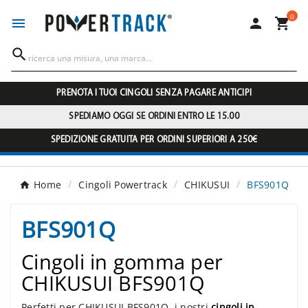
0




PRENOTA I TUOI CINGOLI SENZA PAGARE ANTICIPI
SPEDIAMO OGGI SE ORDINI ENTRO LE 15.00
SPEDIZIONE GRATUITA PER ORDINI SUPERIORI A 250€
Home
Cingoli Powertrack
CHIKUSUI
BFS901Q
BFS901Q
Cingoli in gomma per
CHIKUSUI BFS901Q
Perfetti per CHIKUSUI BFS901Q, i nostri
cingoli in