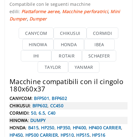
Compatibile con le seguenti macchine
edili:
Piattaforme aeree
,
Macchine perforatrici
,
Mini
Dumper
,
Dumper
CANYCOM
CHIKUSUI
CORMIDI
HINOWA
HONDA
IBEA
IHI
ROTAIR
SCHAEFER
TAYLOR
YANMAR
Macchine compatibili con il cingolo
180x60x37
CANYCOM
:
BFP501
,
BFP602
CHIKUSUI
:
BFP602
,
CC450
CORMIDI
:
50
,
6.5
,
C40
HINOWA
:
DUMPY
HONDA
:
B415
,
HP250
,
HP350
,
HP400
,
HP400 CARRIER
,
HP450
,
HP500 CARRIER
,
HP510
,
HP515
,
HP516