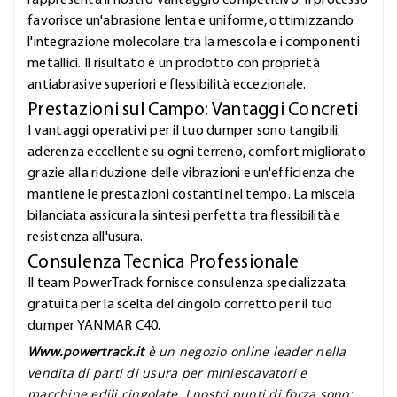
rappresenta il nostro vantaggio competitivo. Il processo
favorisce un'abrasione lenta e uniforme, ottimizzando
l'integrazione molecolare tra la mescola e i componenti
metallici. Il risultato è un prodotto con proprietà
antiabrasive superiori e flessibilità eccezionale.
Prestazioni sul Campo: Vantaggi Concreti
I vantaggi operativi per il tuo dumper sono tangibili:
aderenza eccellente su ogni terreno, comfort migliorato
grazie alla riduzione delle vibrazioni e un'efficienza che
mantiene le prestazioni costanti nel tempo. La miscela
bilanciata assicura la sintesi perfetta tra flessibilità e
resistenza all'usura.
Consulenza Tecnica Professionale
Il team PowerTrack fornisce consulenza specializzata
gratuita per la scelta del cingolo corretto per il tuo
dumper YANMAR C40.
Www.powertrack.it
è un negozio online leader nella
vendita di parti di usura per miniescavatori e
macchine edili cingolate. I nostri punti di forza sono: