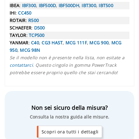
IBEA
:
IBF300
,
IBF500D
,
IBF500DH
,
IBT300
,
IBT500
IHI
:
CC450
ROTAIR
:
R500
SCHAEFER
:
D500
TAYLOR
:
TCP500
YANMAR
:
C40
,
CG3 HAST
,
MCG 111F
,
MCG 900
,
MCG
950
,
MCG 98N
Se il modello non è presente nella lista, non esitate a
contattarci
. Questo cingolo in gomma PowerTrack
potrebbe essere proprio quello che stai cercando!
Non sei sicuro della misura?
Consulta la nostra guida alle misure.
Scopri ora tutti i dettagli