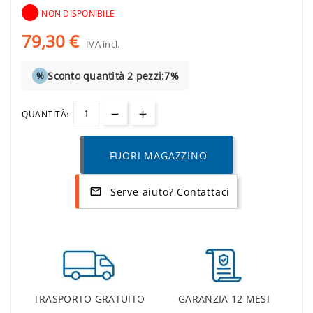
NON DISPONIBILE
79,30 €
IVA incl.
Sconto quantità 2 pezzi:
7%
%
QUANTITÀ:
FUORI MAGAZZINO
Serve aiuto? Contattaci
mail_outline
TRASPORTO GRATUITO
GARANZIA 12 MESI