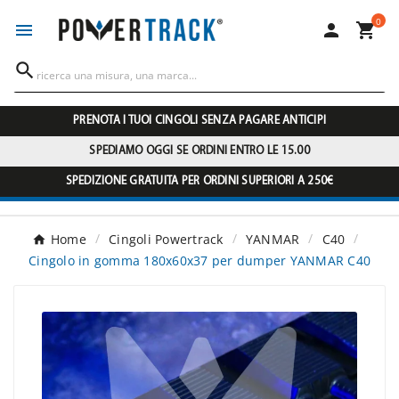
0




PRENOTA I TUOI CINGOLI SENZA PAGARE ANTICIPI
SPEDIAMO OGGI SE ORDINI ENTRO LE 15.00
SPEDIZIONE GRATUITA PER ORDINI SUPERIORI A 250€
Home
Cingoli Powertrack
YANMAR
C40
Cingolo in gomma 180x60x37 per dumper YANMAR C40