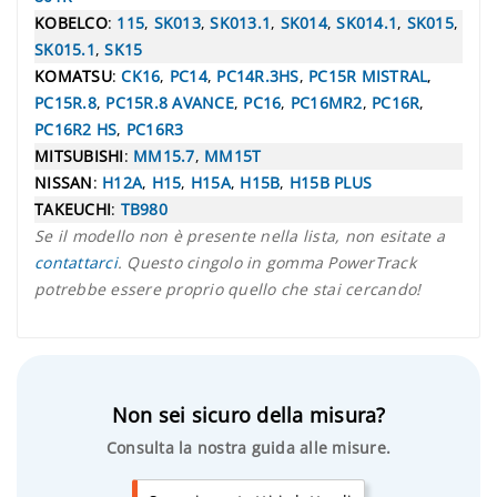
KOBELCO
:
115
,
SK013
,
SK013.1
,
SK014
,
SK014.1
,
SK015
,
SK015.1
,
SK15
KOMATSU
:
CK16
,
PC14
,
PC14R.3HS
,
PC15R MISTRAL
,
PC15R.8
,
PC15R.8 AVANCE
,
PC16
,
PC16MR2
,
PC16R
,
PC16R2 HS
,
PC16R3
MITSUBISHI
:
MM15.7
,
MM15T
NISSAN
:
H12A
,
H15
,
H15A
,
H15B
,
H15B PLUS
TAKEUCHI
:
TB980
Se il modello non è presente nella lista, non esitate a
contattarci
. Questo cingolo in gomma PowerTrack
potrebbe essere proprio quello che stai cercando!
Non sei sicuro della misura?
Consulta la nostra guida alle misure.