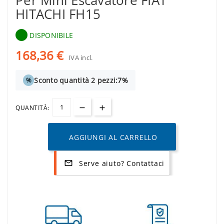
Per Mini Escavatore FIAT
HITACHI FH15
DISPONIBILE
168,36 €
IVA incl.
Sconto quantità 2 pezzi:
7%
%
QUANTITÀ:
AGGIUNGI AL CARRELLO
Serve aiuto? Contattaci
mail_outline