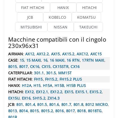
FIAT HITACHI
HANIX
HITACHI
JCB
KOBELCO
KOMATSU
MITSUBISHI
NISSAN
TAKEUCHI
Macchine compatibili con il cingolo
230x96x31
AIRMAN
:
AX12
,
AX12.2
,
AX15
,
AX15.2
,
AXC12
,
AXC15
CASE
:
15
,
15 MAXI
,
16
,
16 MAXI
,
16 RTN
,
17RTN MAXI
,
8015
,
8017
,
CK16
,
CX15
,
CX15STR
,
CX16
CATERPILLAR
:
301.1
,
301.5
,
MM15T
FIAT HITACHI
:
FH15
,
FH15.2
,
FH15.2 PLUS
HANIX
:
H12A
,
H15
,
H15A
,
H15B
,
H15B PLUS
HITACHI
:
EX12
,
EX12.1
,
EX12.2
,
EX15
,
EX15.1
,
EX15.2
,
EX15U
,
EX16
,
SH15.2
,
ZX14.3
JCB
:
801
,
801.4
,
801.5
,
801.6
,
801.7
,
801.8
,
8012 MICRO
,
8013
,
8014
,
8015
,
8015.2
,
8016
,
8017
,
8018
,
8018TG
,
801R