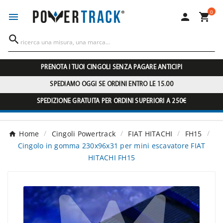
0




PRENOTA I TUOI CINGOLI SENZA PAGARE ANTICIPI
SPEDIAMO OGGI SE ORDINI ENTRO LE 15.00
SPEDIZIONE GRATUITA PER ORDINI SUPERIORI A 250€
Home
Cingoli Powertrack
FIAT HITACHI
FH15
Cingolo in gomma 230x96x31 per mini escavatore FIAT
HITACHI FH15