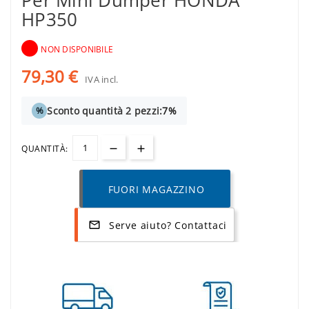
Per Mini Dumper HONDA
HP350
NON DISPONIBILE
79,30 €
IVA incl.
Sconto quantità 2 pezzi:
7%
%
QUANTITÀ:
FUORI MAGAZZINO
Serve aiuto? Contattaci
mail_outline