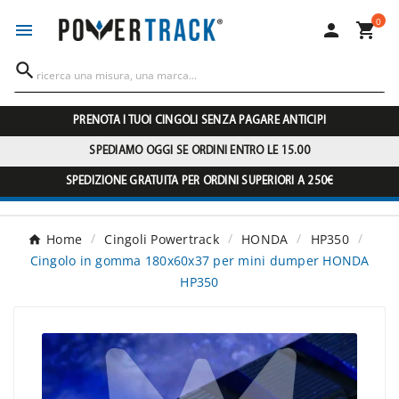
0




PRENOTA I TUOI CINGOLI SENZA PAGARE ANTICIPI
SPEDIAMO OGGI SE ORDINI ENTRO LE 15.00
SPEDIZIONE GRATUITA PER ORDINI SUPERIORI A 250€
Home
Cingoli Powertrack
HONDA
HP350
Cingolo in gomma 180x60x37 per mini dumper HONDA
HP350