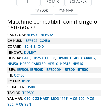
IHI
ROTAIR
SCHAEFER
TAYLOR
YANMAR
Macchine compatibili con il cingolo
180x60x37
CANYCOM
:
BFP501
,
BFP602
CHIKUSUI
:
BFP602
,
CC450
CORMIDI
:
50
,
6.5
,
C40
HINOWA
:
DUMPY
HONDA
:
B415
,
HP250
,
HP350
,
HP400
,
HP400 CARRIER
,
HP450
,
HP500 CARRIER
,
HP510
,
HP515
,
HP516
IBEA
:
IBF300
,
IBF500D
,
IBF500DH
,
IBT300
,
IBT500
IHI
:
CC450
ROTAIR
:
R500
SCHAEFER
:
D500
TAYLOR
:
TCP500
YANMAR
:
C40
,
CG3 HAST
,
MCG 111F
,
MCG 900
,
MCG
950
,
MCG 98N