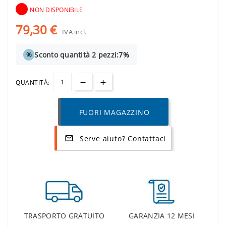
NON DISPONIBILE
79,30 €
IVA incl.
Sconto quantità 2 pezzi:
7%
%
QUANTITÀ:
FUORI MAGAZZINO
Serve aiuto? Contattaci
mail_outline
TRASPORTO GRATUITO
GARANZIA 12 MESI