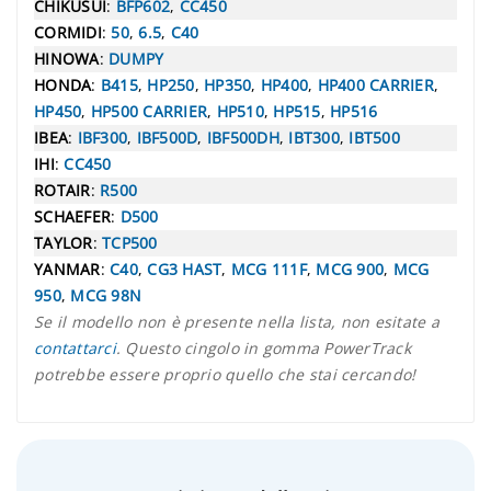
CHIKUSUI
:
BFP602
,
CC450
CORMIDI
:
50
,
6.5
,
C40
HINOWA
:
DUMPY
HONDA
:
B415
,
HP250
,
HP350
,
HP400
,
HP400 CARRIER
,
HP450
,
HP500 CARRIER
,
HP510
,
HP515
,
HP516
IBEA
:
IBF300
,
IBF500D
,
IBF500DH
,
IBT300
,
IBT500
IHI
:
CC450
ROTAIR
:
R500
SCHAEFER
:
D500
TAYLOR
:
TCP500
YANMAR
:
C40
,
CG3 HAST
,
MCG 111F
,
MCG 900
,
MCG
950
,
MCG 98N
Se il modello non è presente nella lista, non esitate a
contattarci
. Questo cingolo in gomma PowerTrack
potrebbe essere proprio quello che stai cercando!