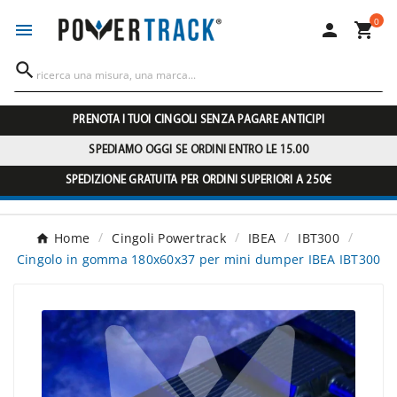
0




PRENOTA I TUOI CINGOLI SENZA PAGARE ANTICIPI
SPEDIAMO OGGI SE ORDINI ENTRO LE 15.00
SPEDIZIONE GRATUITA PER ORDINI SUPERIORI A 250€
Home
Cingoli Powertrack
IBEA
IBT300
Cingolo in gomma 180x60x37 per mini dumper IBEA IBT300