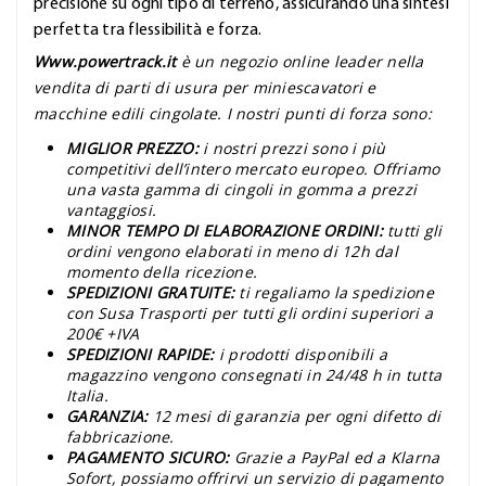
precisione su ogni tipo di terreno, assicurando una sintesi
perfetta tra flessibilità e forza.
Www.powertrack.it
è un negozio online leader nella
vendita di parti di usura per miniescavatori e
macchine edili cingolate. I nostri punti di forza sono:
MIGLIOR PREZZO:
i nostri prezzi sono i più
competitivi dell’intero mercato europeo. Offriamo
una vasta gamma di cingoli in gomma a prezzi
vantaggiosi.
MINOR TEMPO DI ELABORAZIONE ORDINI:
tutti gli
ordini vengono elaborati in meno di 12h dal
momento della ricezione.
SPEDIZIONI GRATUITE:
ti regaliamo la spedizione
con Susa Trasporti per tutti gli ordini superiori a
200€ +IVA
SPEDIZIONI RAPIDE:
i prodotti disponibili a
magazzino vengono consegnati in 24/48 h in tutta
Italia.
GARANZIA:
12 mesi di garanzia per ogni difetto di
fabbricazione.
PAGAMENTO SICURO:
Grazie a PayPal ed a Klarna
Sofort, possiamo offrirvi un servizio di pagamento