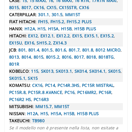
CASE
:
15
,
15 MAXI
,
16
,
16 MAXI
,
16 RTN
,
17RTN MAXI
,
8015
,
8017
,
CK16
,
CX15
,
CX15STR
,
CX16
CATERPILLAR
:
301.1
,
301.5
,
MM15T
FIAT HITACHI
:
FH15
,
FH15.2
,
FH15.2 PLUS
HANIX
:
H12A
,
H15
,
H15A
,
H15B
,
H15B PLUS
HITACHI
:
EX12
,
EX12.1
,
EX12.2
,
EX15
,
EX15.1
,
EX15.2
,
EX15U
,
EX16
,
SH15.2
,
ZX14.3
JCB
:
801
,
801.4
,
801.5
,
801.6
,
801.7
,
801.8
,
8012 MICRO
,
8013
,
8014
,
8015
,
8015.2
,
8016
,
8017
,
8018
,
8018TG
,
801R
KOBELCO
:
115
,
SK013
,
SK013.1
,
SK014
,
SK014.1
,
SK015
,
SK015.1
,
SK15
KOMATSU
:
CK16
,
PC14
,
PC14R.3HS
,
PC15R MISTRAL
,
PC15R.8
,
PC15R.8 AVANCE
,
PC16
,
PC16MR2
,
PC16R
,
PC16R2 HS
,
PC16R3
MITSUBISHI
:
MM15.7
,
MM15T
NISSAN
:
H12A
,
H15
,
H15A
,
H15B
,
H15B PLUS
TAKEUCHI
:
TB980
Se il modello non è presente nella lista, non esitate a