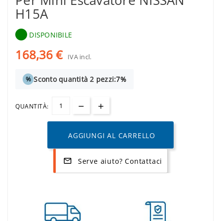
Per Mini Escavatore NISSAN
H15A
DISPONIBILE
168,36 €
IVA incl.
Sconto quantità 2 pezzi:
7%
%
QUANTITÀ:
AGGIUNGI AL CARRELLO
Serve aiuto? Contattaci
mail_outline