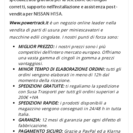
specializzata gratuita per la selezione dei cingoli
corretti, supporto nell'installazione e assistenza post-
vendita per NISSAN H15A.
Www.powertrack.it
è un negozio online leader nella
vendita di parti di usura per miniescavatori e
macchine edili cingolate. I nostri punti di forza sono:
MIGLIOR PREZZO:
i nostri prezzi sono i più
competitivi dell’intero mercato europeo. Offriamo
una vasta gamma di cingoli in gomma a prezzi
vantaggiosi.
MINOR TEMPO DI ELABORAZIONE ORDINI:
tutti gli
ordini vengono elaborati in meno di 12h dal
momento della ricezione.
SPEDIZIONI GRATUITE:
ti regaliamo la spedizione
con Susa Trasporti per tutti gli ordini superiori a
200€ +IVA
SPEDIZIONI RAPIDE:
i prodotti disponibili a
magazzino vengono consegnati in 24/48 h in tutta
Italia.
GARANZIA:
12 mesi di garanzia per ogni difetto di
fabbricazione.
PAGAMENTO SICURO:
Grazie a PayPal ed a Klarna