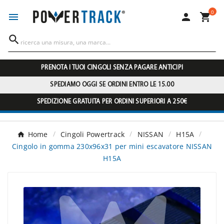
0




PRENOTA I TUOI CINGOLI SENZA PAGARE ANTICIPI
SPEDIAMO OGGI SE ORDINI ENTRO LE 15.00
SPEDIZIONE GRATUITA PER ORDINI SUPERIORI A 250€
Home
Cingoli Powertrack
NISSAN
H15A
Cingolo in gomma 230x96x31 per mini escavatore NISSAN
H15A