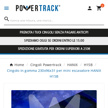
0




PRENOTA I TUOI CINGOLI SENZA PAGARE ANTICIPI
SPEDIAMO OGGI SE ORDINI ENTRO LE 15.00
SPEDIZIONE GRATUITA PER ORDINI SUPERIORI A 250€
Home
Cingoli Powertrack
HANIX
H15B
Cingolo in gomma 230x96x31 per mini escavatore HANIX
H15B