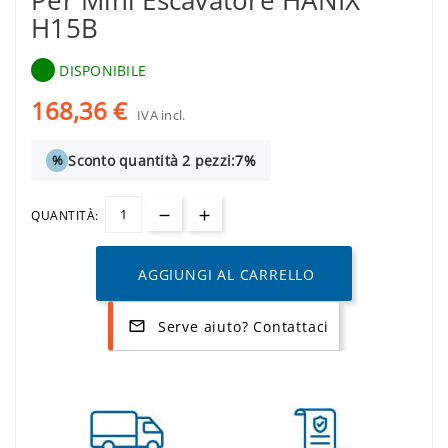
Per Mini Escavatore HANIX
H15B
DISPONIBILE
168,36 €
IVA incl.
Sconto quantità 2 pezzi:
7%
%
QUANTITÀ:
AGGIUNGI AL CARRELLO
Serve aiuto? Contattaci
mail_outline