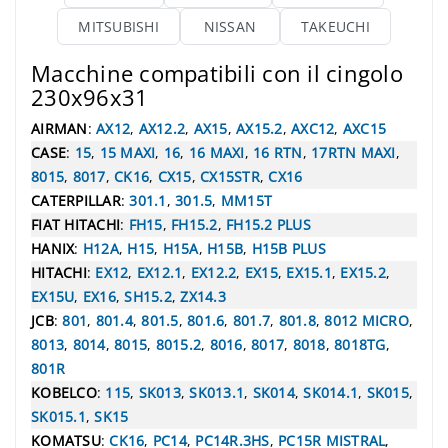
MITSUBISHI
NISSAN
TAKEUCHI
Macchine compatibili con il cingolo
230x96x31
AIRMAN
:
AX12
,
AX12.2
,
AX15
,
AX15.2
,
AXC12
,
AXC15
CASE
:
15
,
15 MAXI
,
16
,
16 MAXI
,
16 RTN
,
17RTN MAXI
,
8015
,
8017
,
CK16
,
CX15
,
CX15STR
,
CX16
CATERPILLAR
:
301.1
,
301.5
,
MM15T
FIAT HITACHI
:
FH15
,
FH15.2
,
FH15.2 PLUS
HANIX
:
H12A
,
H15
,
H15A
,
H15B
,
H15B PLUS
HITACHI
:
EX12
,
EX12.1
,
EX12.2
,
EX15
,
EX15.1
,
EX15.2
,
EX15U
,
EX16
,
SH15.2
,
ZX14.3
JCB
:
801
,
801.4
,
801.5
,
801.6
,
801.7
,
801.8
,
8012 MICRO
,
8013
,
8014
,
8015
,
8015.2
,
8016
,
8017
,
8018
,
8018TG
,
801R
KOBELCO
:
115
,
SK013
,
SK013.1
,
SK014
,
SK014.1
,
SK015
,
SK015.1
,
SK15
KOMATSU
:
CK16
,
PC14
,
PC14R.3HS
,
PC15R MISTRAL
,