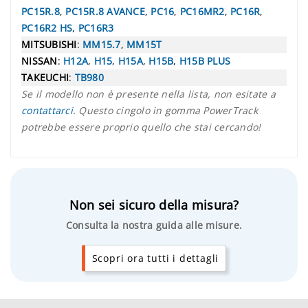
PC15R.8
,
PC15R.8 AVANCE
,
PC16
,
PC16MR2
,
PC16R
,
PC16R2 HS
,
PC16R3
MITSUBISHI
:
MM15.7
,
MM15T
NISSAN
:
H12A
,
H15
,
H15A
,
H15B
,
H15B PLUS
TAKEUCHI
:
TB980
Se il modello non è presente nella lista, non esitate a
contattarci
. Questo cingolo in gomma PowerTrack
potrebbe essere proprio quello che stai cercando!
Non sei sicuro della misura?
Consulta la nostra guida alle misure.
Scopri ora tutti i dettagli