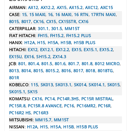
AIRMAN
:
AX12
,
AX12.2
,
AX15
,
AX15.2
,
AXC12
,
AXC15
CASE
:
15
,
15 MAXI
,
16
,
16 MAXI
,
16 RTN
,
17RTN MAXI
,
8015
,
8017
,
CK16
,
CX15
,
CX15STR
,
CX16
CATERPILLAR
:
301.1
,
301.5
,
MM15T
FIAT HITACHI
:
FH15
,
FH15.2
,
FH15.2 PLUS
HANIX
:
H12A
,
H15
,
H15A
,
H15B
,
H15B PLUS
HITACHI
:
EX12
,
EX12.1
,
EX12.2
,
EX15
,
EX15.1
,
EX15.2
,
EX15U
,
EX16
,
SH15.2
,
ZX14.3
JCB
:
801
,
801.4
,
801.5
,
801.6
,
801.7
,
801.8
,
8012 MICRO
,
8013
,
8014
,
8015
,
8015.2
,
8016
,
8017
,
8018
,
8018TG
,
801R
KOBELCO
:
115
,
SK013
,
SK013.1
,
SK014
,
SK014.1
,
SK015
,
SK015.1
,
SK15
KOMATSU
:
CK16
,
PC14
,
PC14R.3HS
,
PC15R MISTRAL
,
PC15R.8
,
PC15R.8 AVANCE
,
PC16
,
PC16MR2
,
PC16R
,
PC16R2 HS
,
PC16R3
MITSUBISHI
:
MM15.7
,
MM15T
NISSAN
:
H12A
,
H15
,
H15A
,
H15B
,
H15B PLUS