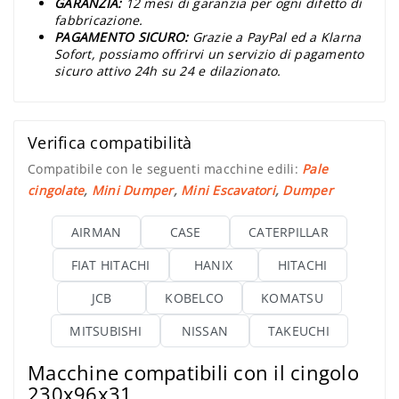
GARANZIA:
12 mesi di garanzia per ogni difetto di
fabbricazione.
PAGAMENTO SICURO:
Grazie a PayPal ed a Klarna
Sofort, possiamo offrirvi un servizio di pagamento
sicuro attivo 24h su 24 e dilazionato.
Verifica compatibilità
Compatibile con le seguenti macchine edili:
Pale
cingolate
,
Mini Dumper
,
Mini Escavatori
,
Dumper
AIRMAN
CASE
CATERPILLAR
FIAT HITACHI
HANIX
HITACHI
JCB
KOBELCO
KOMATSU
MITSUBISHI
NISSAN
TAKEUCHI
Macchine compatibili con il cingolo
230x96x31