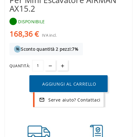
Per Mini Escavatore AIRMAN
AX15.2
DISPONIBILE
168,36 €
IVA incl.
Sconto quantità 2 pezzi:
7%
%
QUANTITÀ:
AGGIUNGI AL CARRELLO
Serve aiuto? Contattaci
mail_outline