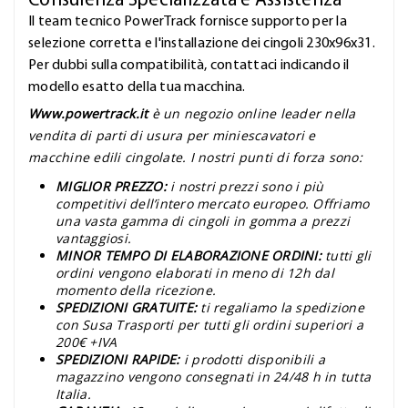
Consulenza Specializzata e Assistenza
Il team tecnico PowerTrack fornisce supporto per la
selezione corretta e l'installazione dei cingoli 230x96x31.
Per dubbi sulla compatibilità, contattaci indicando il
modello esatto della tua macchina.
Www.powertrack.it
è un negozio online leader nella
vendita di parti di usura per miniescavatori e
macchine edili cingolate. I nostri punti di forza sono:
MIGLIOR PREZZO:
i nostri prezzi sono i più
competitivi dell’intero mercato europeo. Offriamo
una vasta gamma di cingoli in gomma a prezzi
vantaggiosi.
MINOR TEMPO DI ELABORAZIONE ORDINI:
tutti gli
ordini vengono elaborati in meno di 12h dal
momento della ricezione.
SPEDIZIONI GRATUITE:
ti regaliamo la spedizione
con Susa Trasporti per tutti gli ordini superiori a
200€ +IVA
SPEDIZIONI RAPIDE:
i prodotti disponibili a
magazzino vengono consegnati in 24/48 h in tutta
Italia.