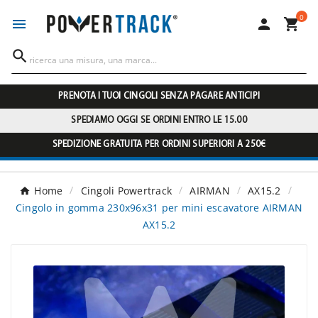
0




PRENOTA I TUOI CINGOLI SENZA PAGARE ANTICIPI
SPEDIAMO OGGI SE ORDINI ENTRO LE 15.00
SPEDIZIONE GRATUITA PER ORDINI SUPERIORI A 250€
Home
Cingoli Powertrack
AIRMAN
AX15.2
Cingolo in gomma 230x96x31 per mini escavatore AIRMAN
AX15.2