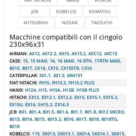
FIAT HITACHI
HANIX
HITACHI
JCB
KOBELCO
KOMATSU
MITSUBISHI
NISSAN
TAKEUCHI
Macchine compatibili con il cingolo
230x96x31
AIRMAN
:
AX12
,
AX12.2
,
AX15
,
AX15.2
,
AXC12
,
AXC15
CASE
:
15
,
15 MAXI
,
16
,
16 MAXI
,
16 RTN
,
17RTN MAXI
,
8015
,
8017
,
CK16
,
CX15
,
CX15STR
,
CX16
CATERPILLAR
:
301.1
,
301.5
,
MM15T
FIAT HITACHI
:
FH15
,
FH15.2
,
FH15.2 PLUS
HANIX
:
H12A
,
H15
,
H15A
,
H15B
,
H15B PLUS
HITACHI
:
EX12
,
EX12.1
,
EX12.2
,
EX15
,
EX15.1
,
EX15.2
,
EX15U
,
EX16
,
SH15.2
,
ZX14.3
JCB
:
801
,
801.4
,
801.5
,
801.6
,
801.7
,
801.8
,
8012 MICRO
,
8013
,
8014
,
8015
,
8015.2
,
8016
,
8017
,
8018
,
8018TG
,
801R
KOBELCO
:
115
,
SK013
,
SK013.1
,
SK014
,
SK014.1
,
SK015
,