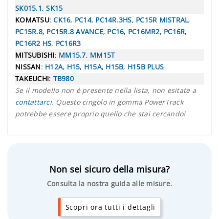
SK015.1
,
SK15
KOMATSU
:
CK16
,
PC14
,
PC14R.3HS
,
PC15R MISTRAL
,
PC15R.8
,
PC15R.8 AVANCE
,
PC16
,
PC16MR2
,
PC16R
,
PC16R2 HS
,
PC16R3
MITSUBISHI
:
MM15.7
,
MM15T
NISSAN
:
H12A
,
H15
,
H15A
,
H15B
,
H15B PLUS
TAKEUCHI
:
TB980
Se il modello non è presente nella lista, non esitate a
contattarci
. Questo cingolo in gomma PowerTrack
potrebbe essere proprio quello che stai cercando!
Non sei sicuro della misura?
Consulta la nostra guida alle misure.
Scopri ora tutti i dettagli