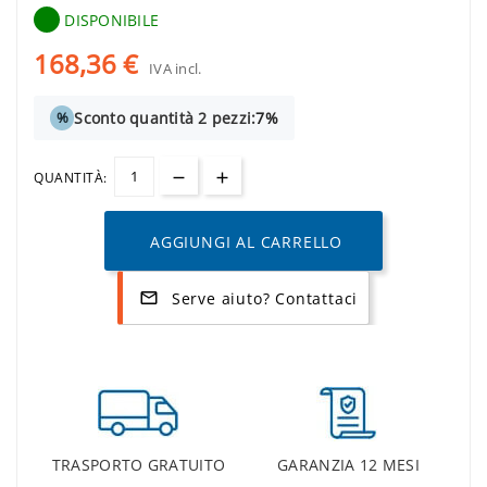
DISPONIBILE
168,36 €
IVA incl.
Sconto quantità 2 pezzi:
7%
%
QUANTITÀ:
AGGIUNGI AL CARRELLO
Serve aiuto? Contattaci
mail_outline
TRASPORTO GRATUITO
GARANZIA 12 MESI