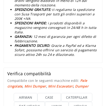
ordini vengono elaborati in meno di 12h dal
momento della ricezione.
SPEDIZIONI GRATUITE:
ti regaliamo la spedizione
con Susa Trasporti per tutti gli ordini superiori a
200€ +IVA
SPEDIZIONI RAPIDE:
i prodotti disponibili a
magazzino vengono consegnati in 24/48 h in tutta
Italia.
GARANZIA:
12 mesi di garanzia per ogni difetto di
fabbricazione.
PAGAMENTO SICURO:
Grazie a PayPal ed a Klarna
Sofort, possiamo offrirvi un servizio di pagamento
sicuro attivo 24h su 24 e dilazionato.
Verifica compatibilità
Compatibile con le seguenti macchine edili:
Pale
cingolate
,
Mini Dumper
,
Mini Escavatori
,
Dumper
AIRMAN
CASE
CATERPILLAR