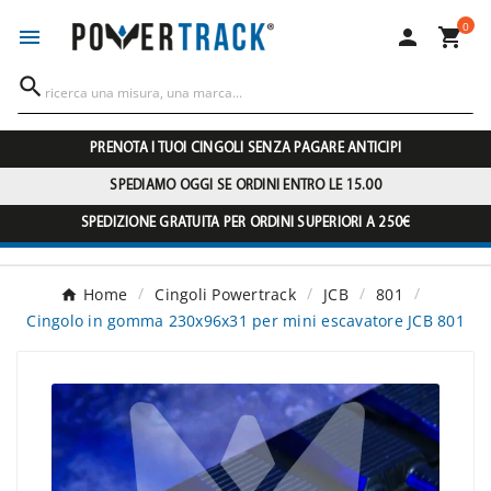
0




PRENOTA I TUOI CINGOLI SENZA PAGARE ANTICIPI
SPEDIAMO OGGI SE ORDINI ENTRO LE 15.00
SPEDIZIONE GRATUITA PER ORDINI SUPERIORI A 250€
Home
Cingoli Powertrack
JCB
801
Cingolo in gomma 230x96x31 per mini escavatore JCB 801