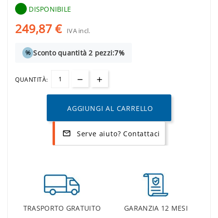
DISPONIBILE
249,87 €
IVA incl.
Sconto quantità 2 pezzi:
7%
%
QUANTITÀ:
AGGIUNGI AL CARRELLO
Serve aiuto? Contattaci
mail_outline
TRASPORTO GRATUITO
GARANZIA 12 MESI