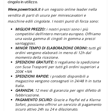
cingolo in utilizzo.
Www.powertrack.it
è un negozio online leader nella
vendita di parti di usura per miniescavatori e
macchine edili cingolate. I nostri punti di forza sono:
MIGLIOR PREZZO:
i nostri prezzi sono i più
competitivi dell’intero mercato europeo. Offriamo
una vasta gamma di cingoli in gomma a prezzi
vantaggiosi.
MINOR TEMPO DI ELABORAZIONE ORDINI:
tutti gli
ordini vengono elaborati in meno di 12h dal
momento della ricezione.
SPEDIZIONI GRATUITE:
ti regaliamo la spedizione
con Susa Trasporti per tutti gli ordini superiori a
200€ +IVA
SPEDIZIONI RAPIDE:
i prodotti disponibili a
magazzino vengono consegnati in 24/48 h in tutta
Italia.
GARANZIA:
12 mesi di garanzia per ogni difetto di
fabbricazione.
PAGAMENTO SICURO:
Grazie a PayPal ed a Klarna
Sofort, possiamo offrirvi un servizio di pagamento
sicuro attivo 24h su 24 e dilazionato.